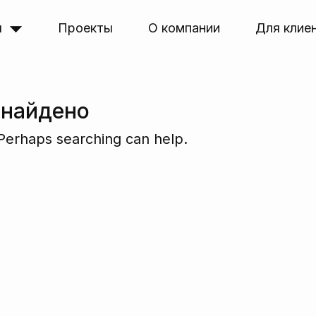
я
Проекты
О компании
Для клие
 найдено
 Perhaps searching can help.