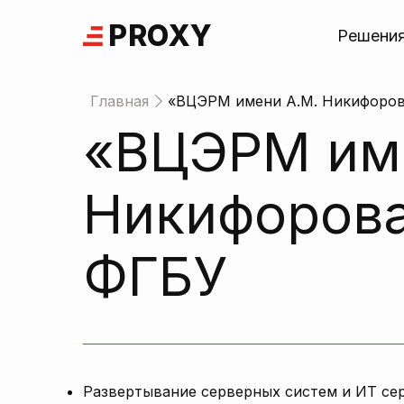
Skip
PROXY
to
Решени
content
Главная
«ВЦЭРМ имени А.М. Никифоро
«ВЦЭРМ им
Никифоров
ФГБУ
Развертывание серверных систем и ИТ сер