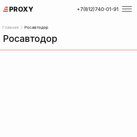
Skip
PROXY
+7(812)740-01-91
to
content
Главная
Росавтодор
Росавтодор