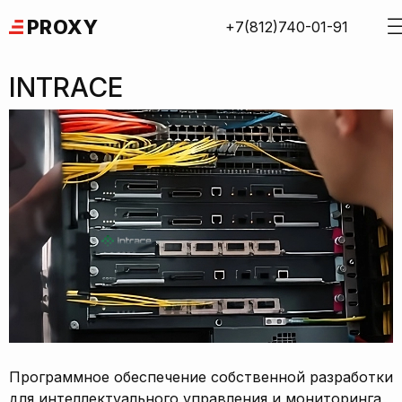
Skip
PROXY
+7(812)740-01-91
to
content
INTRACE
Программное обеспечение собственной разработки
для интеллектуального управления и мониторинга