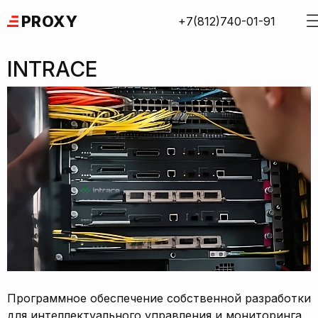
Skip
PROXY
+7(812)740-01-91
to
content
INTRACE
Программное обеспечение собственной разработки
для интеллектуального управления и мониторинга