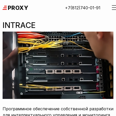
Skip
PROXY
+7(812)740-01-91
to
content
INTRACE
Программное обеспечение собственной разработки
для интеллектуального управления и мониторинга