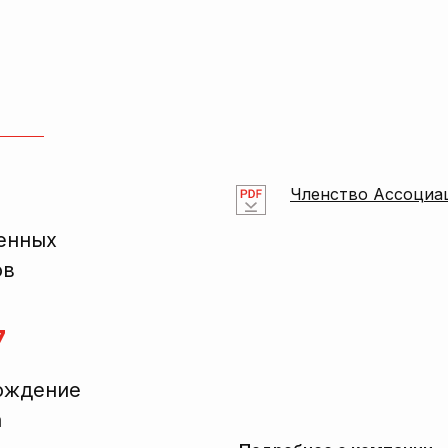
Членство Ассоциа
енных
ов
7
ождение
а