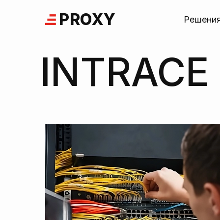
Skip
PROXY
to
Решени
content
INTRACE