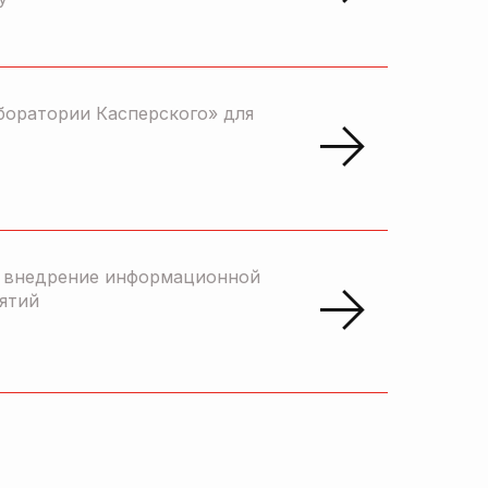
боратории Касперского» для
и внедрение информационной
ятий