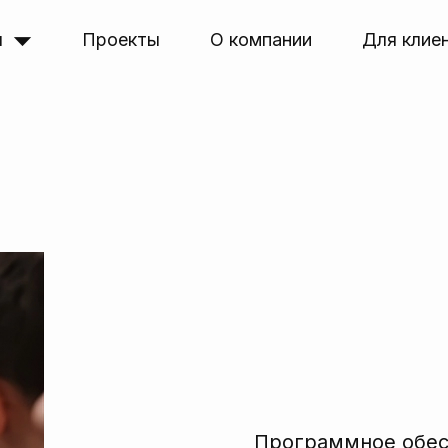
я
Проекты
О компании
Для клие
Программное обе