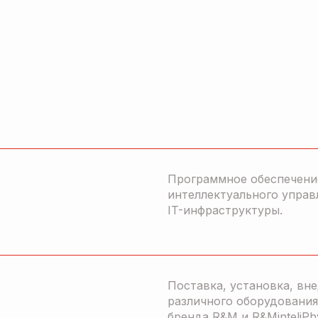
Программное обеспечени
интеллектуального управ
IT-инфраструктуры.
Поставка, установка, вн
различного оборудования
бренда R&M и R&MinteliPh