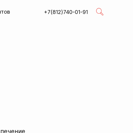
нтов
+7(812)740-01-91
Поиск
R
спечение