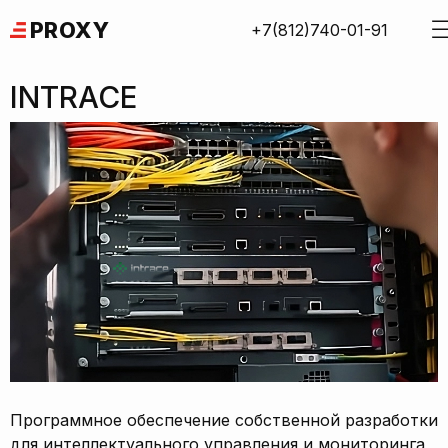
Skip
PROXY
+7(812)740-01-91
to
content
INTRACE
Программное обеспечение собственной разработки
для интеллектуального управления и мониторинга