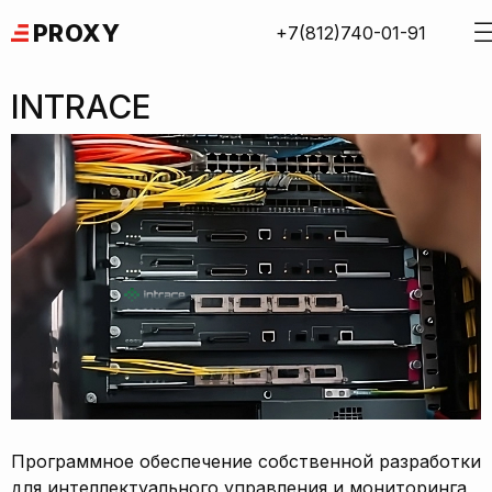
Skip
PROXY
+7(812)740-01-91
to
content
INTRACE
Программное обеспечение собственной разработки
для интеллектуального управления и мониторинга