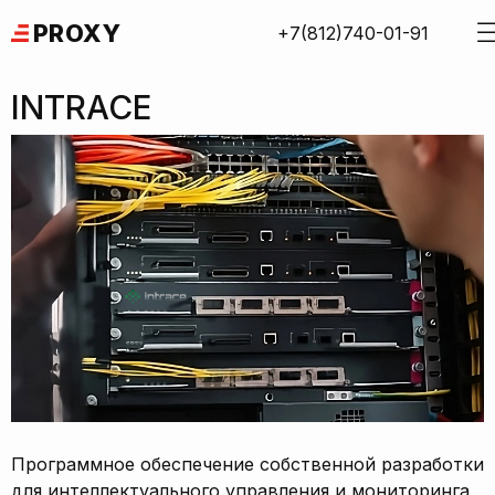
Skip
PROXY
+7(812)740-01-91
to
content
INTRACE
Программное обеспечение собственной разработки
для интеллектуального управления и мониторинга