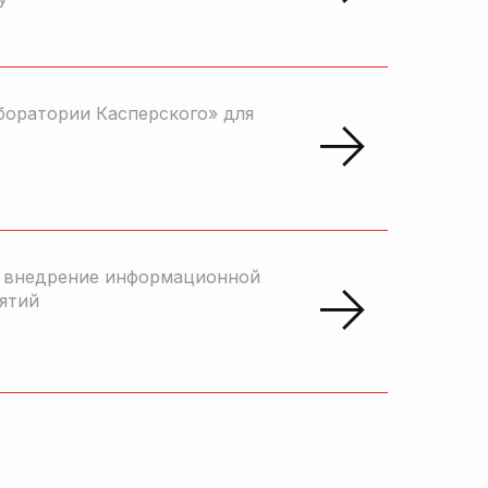
боратории Касперского» для
и внедрение информационной
ятий