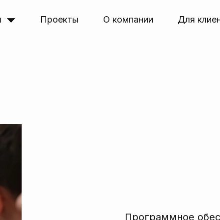
я
Проекты
О компании
Для клие
Программное обе