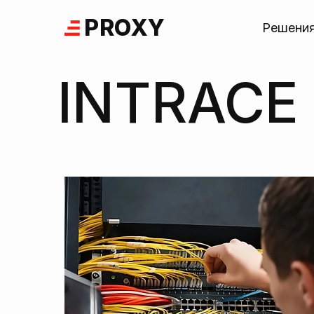
Skip
PROXY
to
Решени
content
INTRACE