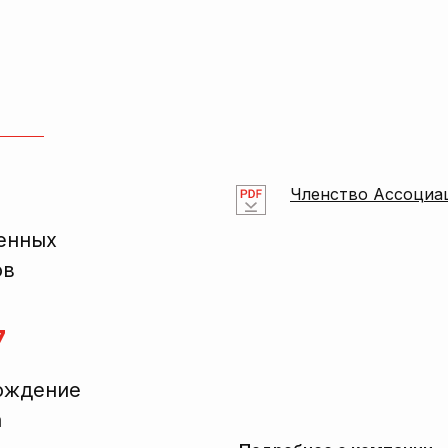
Членство Ассоциа
енных
ов
7
ождение
а