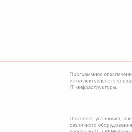
Программное обеспечени
интеллектуального управ
IT-инфраструктуры.
Поставка, установка, вн
различного оборудования
бренда R&M и R&MinteliPh