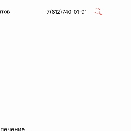
нтов
+7(812)740-01-91
Поиск
R
спечение