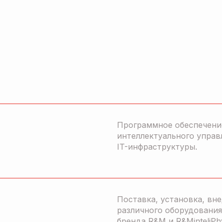
Программное обеспечени
интеллектуального управ
IT-инфраструктуры.
Поставка, установка, вн
различного оборудования
бренда R&M и R&MinteliPh