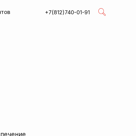
нтов
+7(812)740-01-91
Поиск
R
спечение