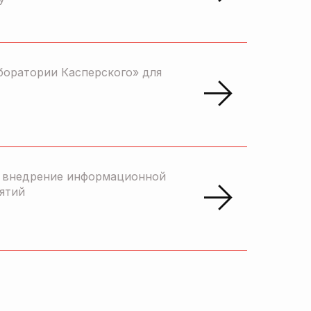
боратории Касперского» для
и внедрение информационной
ятий