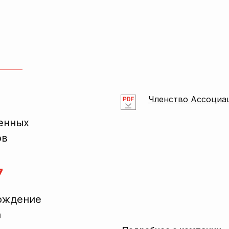
Членство Ассоциа
енных
ов
7
ождение
а