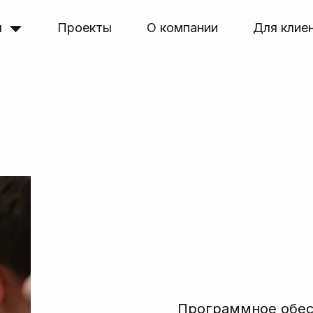
я
Проекты
О компании
Для клие
Программное обе