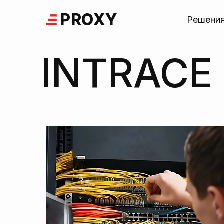
Skip
PROXY
to
Решени
content
INTRACE