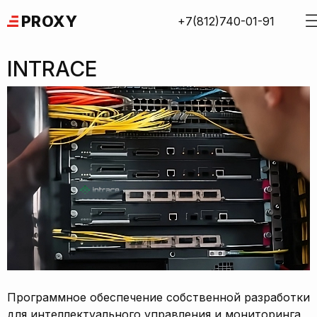
Skip
PROXY
+7(812)740-01-91
to
content
INTRACE
Программное обеспечение собственной разработки
для интеллектуального управления и мониторинга