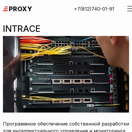
Skip
PROXY
+7(812)740-01-91
to
content
INTRACE
Программное обеспечение собственной разработки
для интеллектуального управления и мониторинга