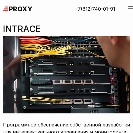
Skip
PROXY
+7(812)740-01-91
to
content
INTRACE
Программное обеспечение собственной разработки
для интеллектуального управления и мониторинга