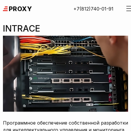
Skip
PROXY
+7(812)740-01-91
to
content
INTRACE
Программное обеспечение собственной разработки
для интеллектуального управления и мониторинга