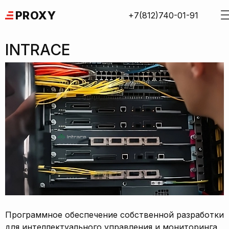
Skip
PROXY
+7(812)740-01-91
to
content
INTRACE
Программное обеспечение собственной разработки
для интеллектуального управления и мониторинга