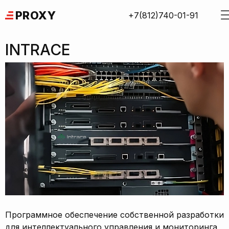
Skip
PROXY
+7(812)740-01-91
to
content
INTRACE
Программное обеспечение собственной разработки
для интеллектуального управления и мониторинга