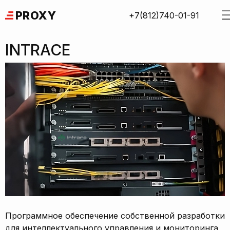
Skip
PROXY
+7(812)740-01-91
to
content
INTRACE
Программное обеспечение собственной разработки
для интеллектуального управления и мониторинга