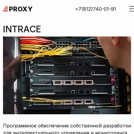
Skip
PROXY
+7(812)740-01-91
to
content
INTRACE
Программное обеспечение собственной разработки
для интеллектуального управления и мониторинга