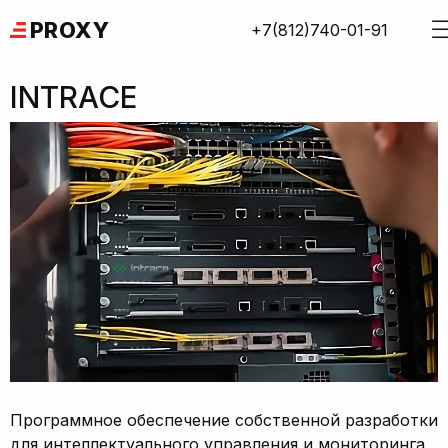
Skip
PROXY
+7(812)740-01-91
to
content
INTRACE
Программное обеспечение собственной разработки
для интеллектуального управления и мониторинга