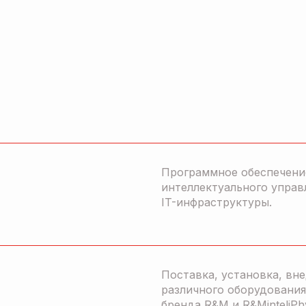
Программное обеспечени
интеллектуального управ
IT-инфраструктуры.
Поставка, установка, вн
различного оборудования
бренда R&M и R&MinteliPh