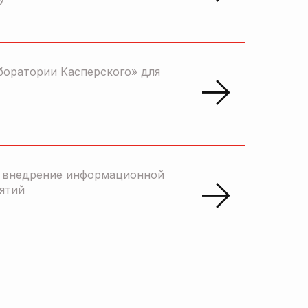
боратории Касперского» для
и внедрение информационной
ятий