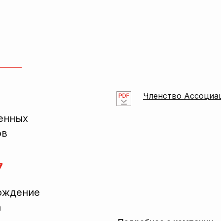
Членство Ассоциа
енных
ов
7
ождение
а