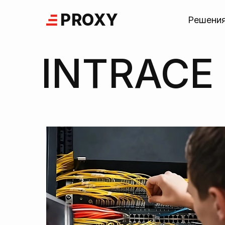
Skip
PROXY
to
Решени
content
INTRACE