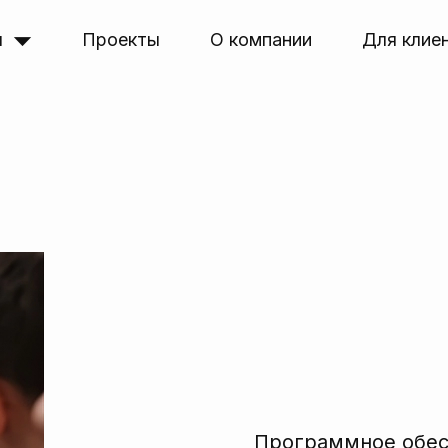
я
Проекты
О компании
Для клие
Программное обе