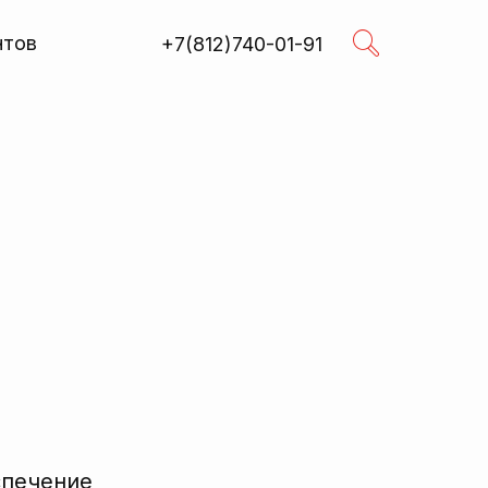
нтов
+7(812)740-01-91
Поиск
R
спечение