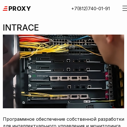
Skip
PROXY
+7(812)740-01-91
to
content
INTRACE
Программное обеспечение собственной разработки
для интеллектуального управления и мониторинга