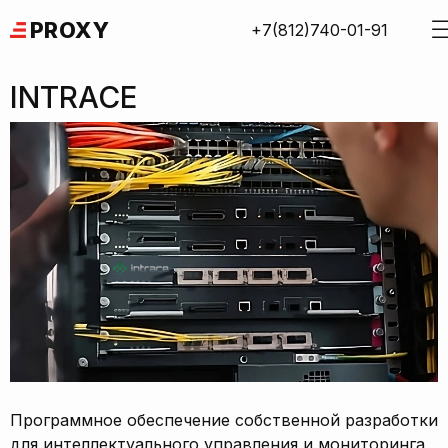
Skip
PROXY
+7(812)740-01-91
to
content
INTRACE
Программное обеспечение собственной разработки
для интеллектуального управления и мониторинга