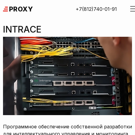
Skip
PROXY
+7(812)740-01-91
to
content
INTRACE
Программное обеспечение собственной разработки
для интеллектуального управления и мониторинга