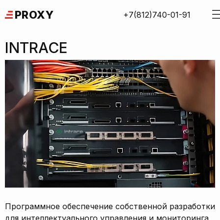
Skip
PROXY
+7(812)740-01-91
to
content
INTRACE
Программное обеспечение собственной разработки
для интеллектуального управления и мониторинга