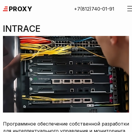
Skip
PROXY
+7(812)740-01-91
to
content
INTRACE
Программное обеспечение собственной разработки
для интеллектуального управления и мониторинга