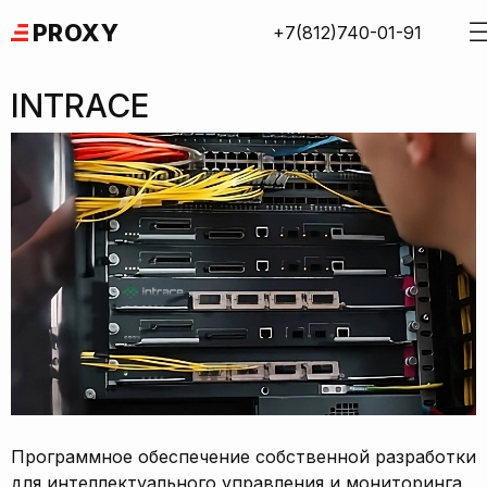
Skip
PROXY
+7(812)740-01-91
to
content
INTRACE
Программное обеспечение собственной разработки
для интеллектуального управления и мониторинга