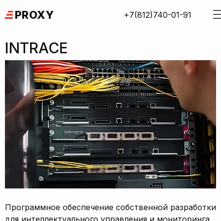
Skip
PROXY
+7(812)740-01-91
to
content
INTRACE
Программное обеспечение собственной разработки
для интеллектуального управления и мониторинга