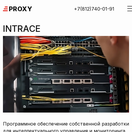
Skip
PROXY
+7(812)740-01-91
to
content
INTRACE
Программное обеспечение собственной разработки
для интеллектуального управления и мониторинга