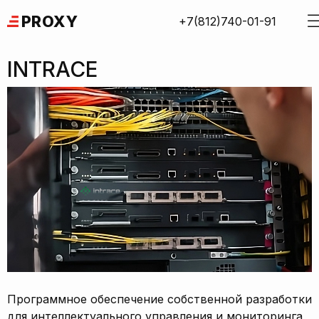
Skip
PROXY
+7(812)740-01-91
to
content
INTRACE
Программное обеспечение собственной разработки
для интеллектуального управления и мониторинга