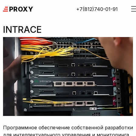
Skip
PROXY
+7(812)740-01-91
to
content
INTRACE
Программное обеспечение собственной разработки
для интеллектуального управления и мониторинга