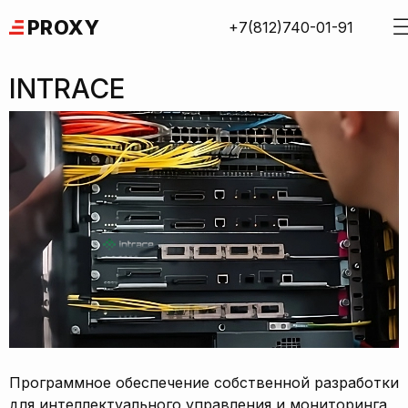
Skip
PROXY
+7(812)740-01-91
to
content
INTRACE
Программное обеспечение собственной разработки
для интеллектуального управления и мониторинга