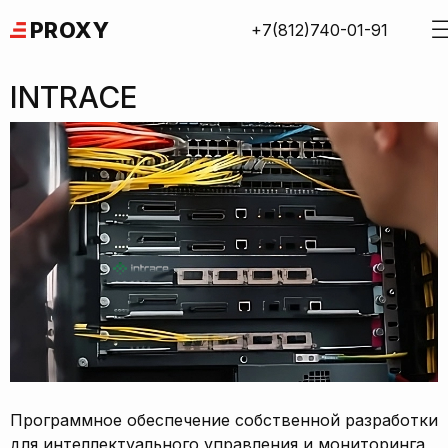
Skip
PROXY
+7(812)740-01-91
to
content
INTRACE
Программное обеспечение собственной разработки
для интеллектуального управления и мониторинга