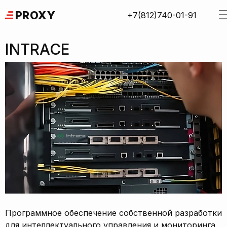
Skip
PROXY
+7(812)740-01-91
to
content
INTRACE
Программное обеспечение собственной разработки
для интеллектуального управления и мониторинга