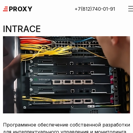
Skip
PROXY
+7(812)740-01-91
to
content
INTRACE
Программное обеспечение собственной разработки
для интеллектуального управления и мониторинга