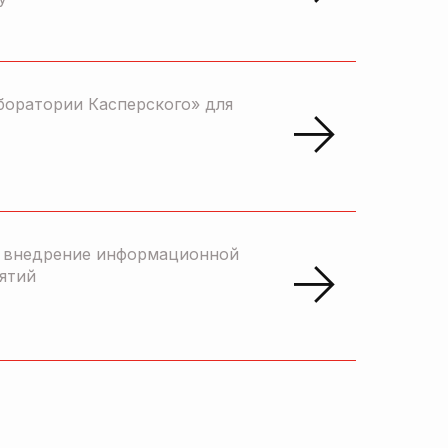
боратории Касперского» для
и внедрение информационной
ятий