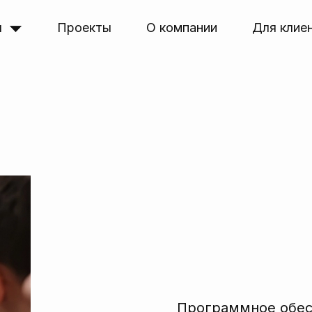
я
Проекты
О компании
Для клие
Программное обе