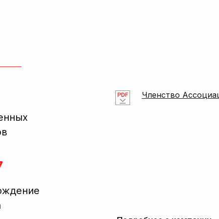
Членство Ассоциа
енных
ов
7
ождение
а