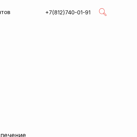
нтов
+7(812)740-01-91
Поиск
R
спечение