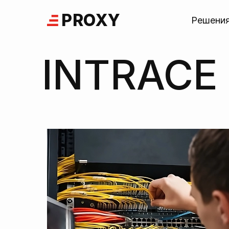
Skip
PROXY
to
Решени
content
INTRACE