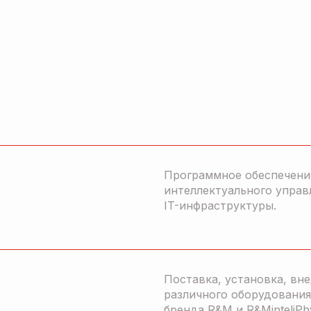
Программное обеспечени
интеллектуального управ
IT-инфраструктуры.
Поставка, установка, вн
различного оборудования
бренда R&M и R&MinteliPh