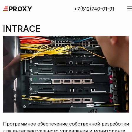
Skip
PROXY
+7(812)740-01-91
to
content
INTRACE
Программное обеспечение собственной разработки
для интеллектуального управления и мониторинга