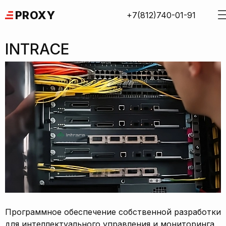
Skip
PROXY
+7(812)740-01-91
to
content
INTRACE
Программное обеспечение собственной разработки
для интеллектуального управления и мониторинга