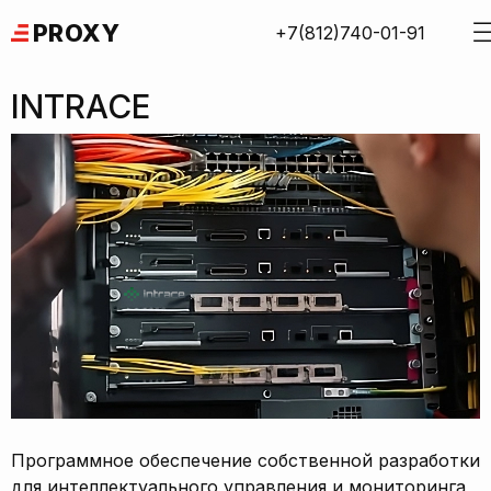
Skip
PROXY
+7(812)740-01-91
to
content
INTRACE
Программное обеспечение собственной разработки
для интеллектуального управления и мониторинга