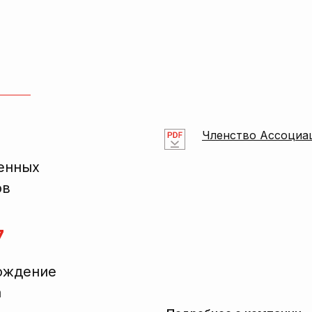
Членство Ассоциа
енных
ов
7
ождение
а