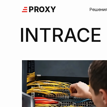
Skip
PROXY
to
Решени
content
INTRACE