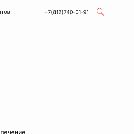
нтов
+7(812)740-01-91
Поиск
R
спечение