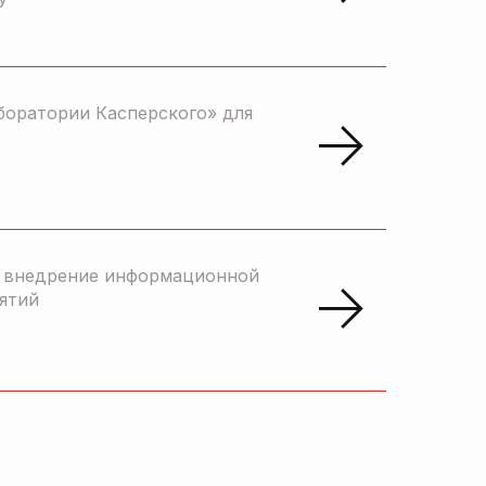
боратории Касперского» для
и внедрение информационной
ятий