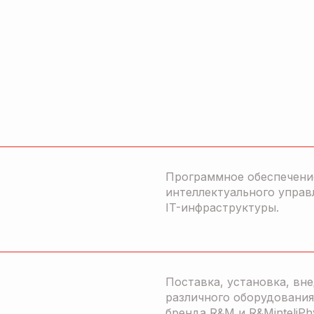
Программное обеспечени
интеллектуального управ
IT-инфраструктуры.
Поставка, установка, вн
различного оборудования
бренда R&M и R&MinteliPh