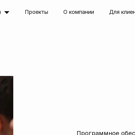
я
Проекты
О компании
Для клие
Программное обе