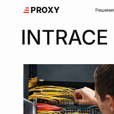
Skip
PROXY
to
Решени
content
INTRACE