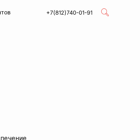
нтов
+7(812)740-01-91
Поиск
R
спечение