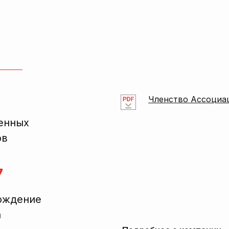
Членство Ассоциа
енных
ов
7
ождение
а