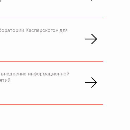
боратории Касперского» для
и внедрение информационной
ятий