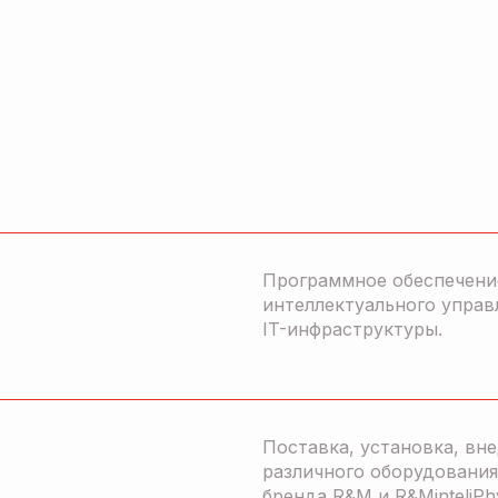
Программное обеспечени
интеллектуального управ
IT-инфраструктуры.
Поставка, установка, вн
различного оборудования
бренда R&M и R&MinteliPh