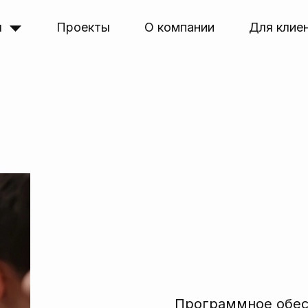
я
Проекты
О компании
Для клие
Программное обе