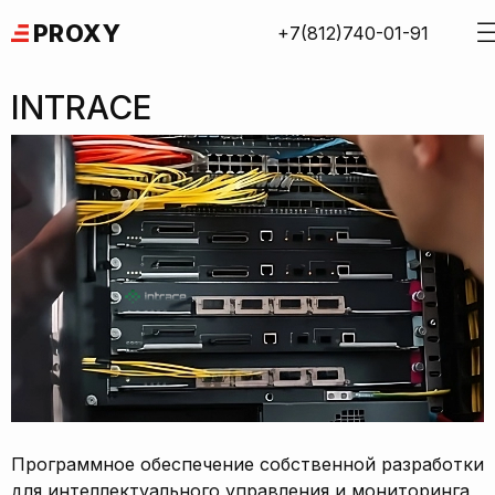
Skip
PROXY
+7(812)740-01-91
to
content
INTRACE
Программное обеспечение собственной разработки
для интеллектуального управления и мониторинга