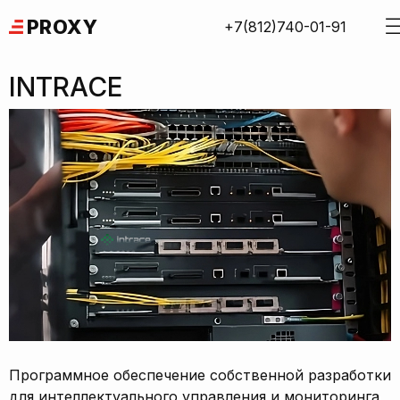
Skip
PROXY
+7(812)740-01-91
to
content
INTRACE
Программное обеспечение собственной разработки
для интеллектуального управления и мониторинга