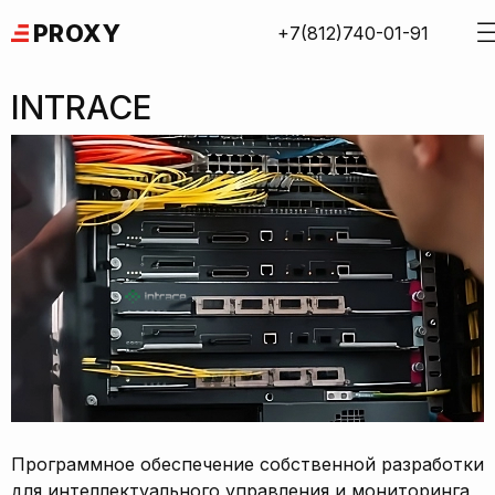
Skip
PROXY
+7(812)740-01-91
to
content
INTRACE
Программное обеспечение собственной разработки
для интеллектуального управления и мониторинга