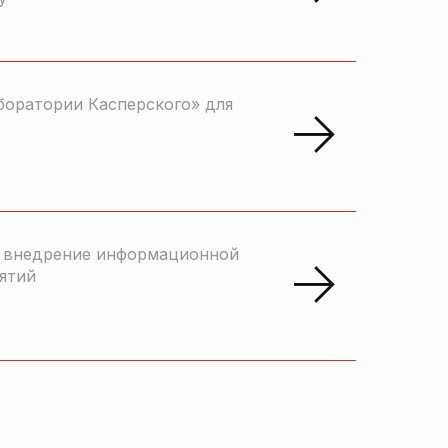
боратории Касперского» для
и внедрение информационной
ятий