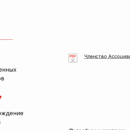
Членство Ассоциа
енных
ов
7
ождение
а