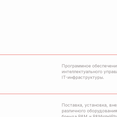
Программное обеспечени
интеллектуального управ
IT-инфраструктуры.
Поставка, установка, вн
различного оборудования
бренда R&M и R&MinteliPh