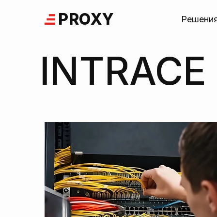
Skip
PROXY
to
Решени
content
INTRACE