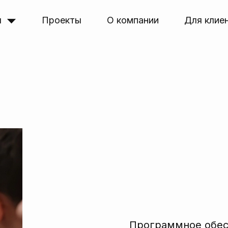
я
Проекты
О компании
Для клие
Программное обе