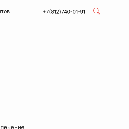
нтов
+7(812)740-01-91
Поиск
R
спечение