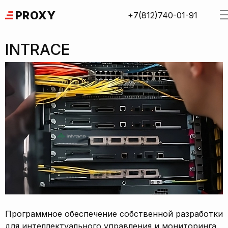
Skip
PROXY
+7(812)740-01-91
to
content
INTRACE
Программное обеспечение собственной разработки
для интеллектуального управления и мониторинга