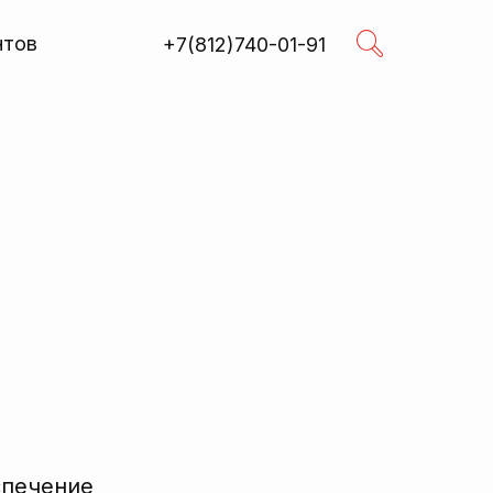
нтов
+7(812)740-01-91
Поиск
R
спечение