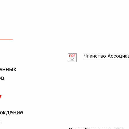
Членство Ассоциа
енных
ов
7
ождение
а