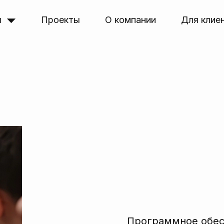
я
Проекты
О компании
Для клие
Программное обе