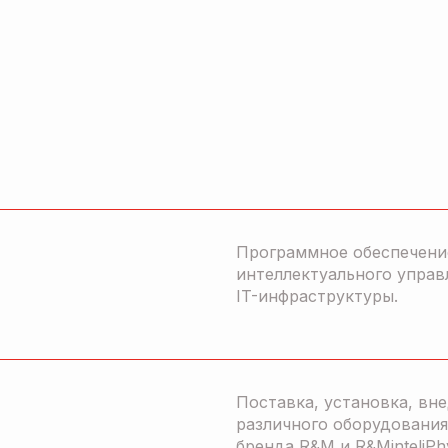
Программное обеспечени
интеллектуального управ
IT-инфраструктуры.
Поставка, установка, вн
различного оборудования
бренда R&M и R&MinteliPh