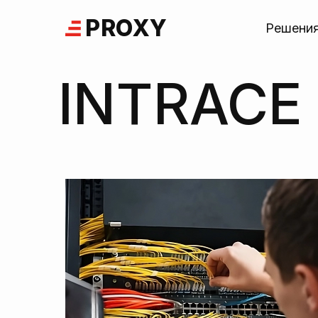
Skip
PROXY
to
Решени
content
INTRACE