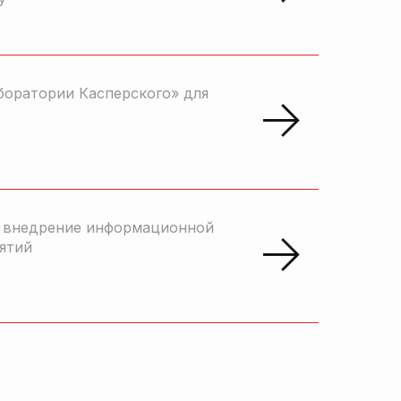
боратории Касперского» для
и внедрение информационной
ятий