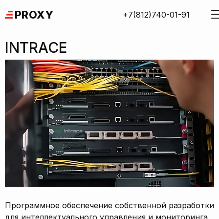
Skip
PROXY
+7(812)740-01-91
to
content
INTRACE
Программное обеспечение собственной разработки
для интеллектуального управления и мониторинга